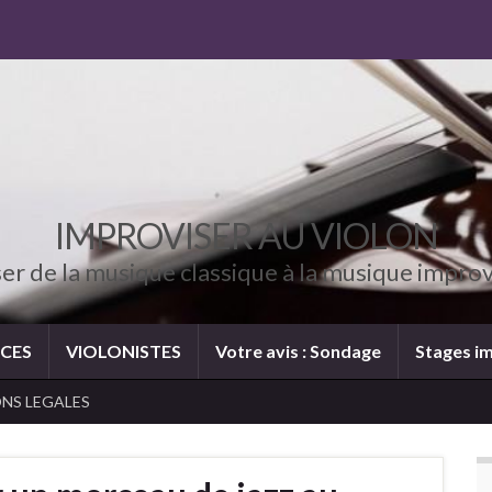
IMPROVISER AU VIOLON
er de la musique classique à la musique impro
CES
VIOLONISTES
Votre avis : Sondage
Stages im
NS LEGALES