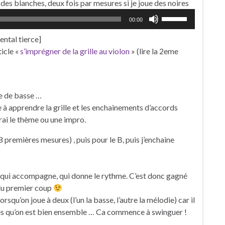
Lecteur
 des blanches, deux fois par mesures si je joue des noires
audio
Utilisez
00:00
les
ntal tierce]
flèches
ticle «
s’imprégner de la grille au violon
» (lire la 2eme
haut/bas
pour
augmenter
ou
ne de basse …
diminuer
ste à apprendre la grille et les enchainements d’accords
le
rai le thème ou une impro.
volume.
8 premières mesures) , puis pour le B, puis j’enchaine
 qui accompagne, qui donne le rythme. C’est donc gagné
 du premier coup
rsqu’on joue à deux (l’un la basse, l’autre la mélodie) car il
dès qu’on est bien ensemble … Ca commence à swinguer !