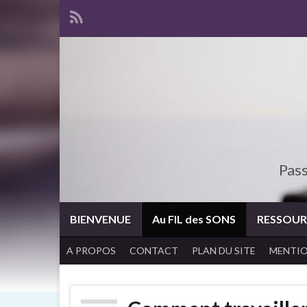
Pass
BIENVENUE
Au FIL des SONS
RESSOUR
A PROPOS
CONTACT
PLAN DU SITE
MENTIO