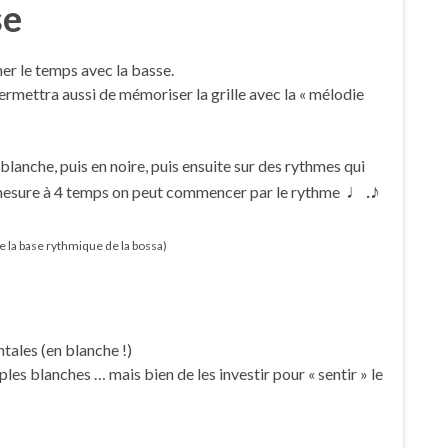
se
mer le temps avec la basse.
permettra aussi de mémoriser la grille avec la « mélodie
blanche, puis en noire, puis ensuite sur des rythmes qui
♩.♪
 mesure à 4 temps on peut commencer par le rythme
le la base rythmique de la bossa)
tales (en blanche !)
mples blanches … mais bien de les investir pour « sentir » le