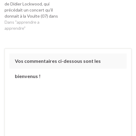
de Didier Lockwood, qui
précédait un concert qu'il
donnait à la Voulte (07) dans
le cadre des soirées
Dans "apprendre a
organisées par l'association
apprendre"
"les concerts de poche" . Je
vous relate ci dessous le
déroulé de cette master
class, car même si…
Vos commentaires ci-dessous sont les
bienvenus !