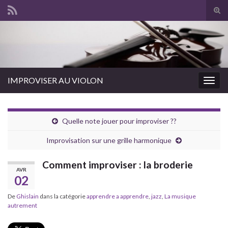
Tog
sear
for
IMPROVISER AU VIOLON
Togg
navig
Quelle note jouer pour improviser ??
Improvisation sur une grille harmonique
Comment improviser : la broderie
AVR
02
De
Ghislain
dans la catégorie
apprendre a apprendre
,
jazz
,
La musique
autrement