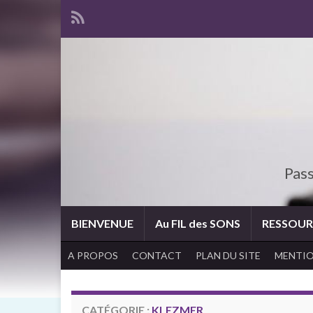
Pass
BIENVENUE
Au FIL des SONS
RESSOUR
A PROPOS
CONTACT
PLAN DU SITE
MENTIO
CATÉGORIE :
KLEZMER