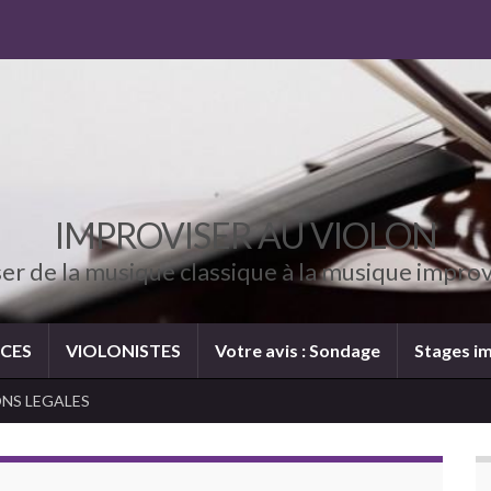
IMPROVISER AU VIOLON
er de la musique classique à la musique impro
CES
VIOLONISTES
Votre avis : Sondage
Stages im
NS LEGALES