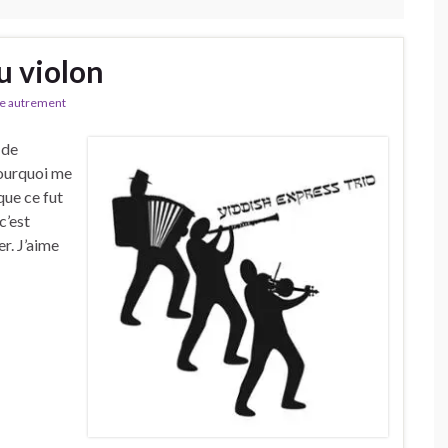
u violon
e autrement
 de
Pourquoi me
que ce fut
c’est
r. J’aime