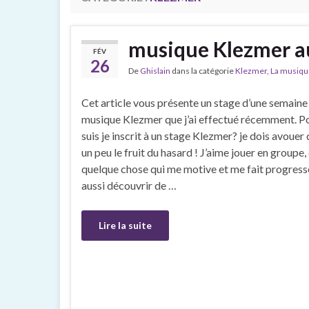
musique Klezmer a
FÉV
26
De
Ghislain
dans la catégorie
Klezmer
,
La musiqu
Cet article vous présente un stage d’une semaine
musique Klezmer que j’ai effectué récemment. 
suis je inscrit à un stage Klezmer? je dois avouer 
un peu le fruit du hasard ! J’aime jouer en groupe, 
quelque chose qui me motive et me fait progresse
aussi découvrir de …
Lire la suite