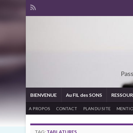
Pass
BIENVENUE
Au FIL des SONS
RESSOUR
A PROPOS
CONTACT
PLAN DU SITE
MENTIO
TAG:
TABLATURES