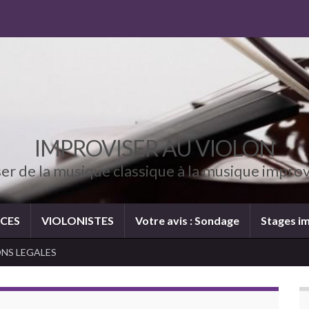
IMPROVISER AU VIOLON
er de la musique classique à la musique impro
CES
VIOLONISTES
Votre avis : Sondage
Stages im
NS LEGALES