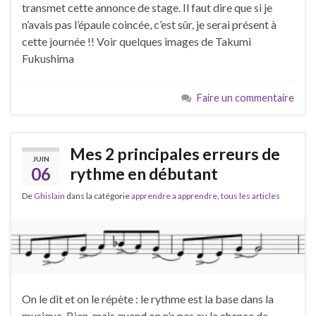
transmet cette annonce de stage. Il faut dire que si je
n’avais pas l’épaule coincée, c’est sûr, je serai présent à
cette journée !! Voir quelques images de Takumi
Fukushima
Faire un commentaire
Mes 2 principales erreurs de
JUIN
06
rythme en débutant
De
Ghislain
dans la catégorie
apprendre a apprendre
,
tous les articles
On le dit et on le répète : le rythme est la base dans la
musique. Bien, mais quand on n’a pas eu la chance de