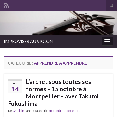
Tog
sear
for
IMPROVISER AU VIOLON
Togg
navig
CATÉGORIE :
APPRENDRE A APPRENDRE
L’archet sous toutes ses
SEP
14
formes – 15 octobre à
Montpellier – avec Takumi
Fukushima
De
Ghislain
dans la catégorie
apprendre a apprendre