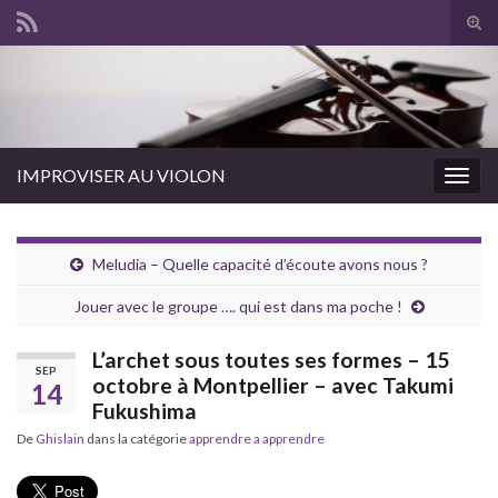
Tog
sear
for
IMPROVISER AU VIOLON
Togg
navig
Meludia – Quelle capacité d’écoute avons nous ?
Jouer avec le groupe …. qui est dans ma poche !
L’archet sous toutes ses formes – 15
SEP
octobre à Montpellier – avec Takumi
14
Fukushima
De
Ghislain
dans la catégorie
apprendre a apprendre