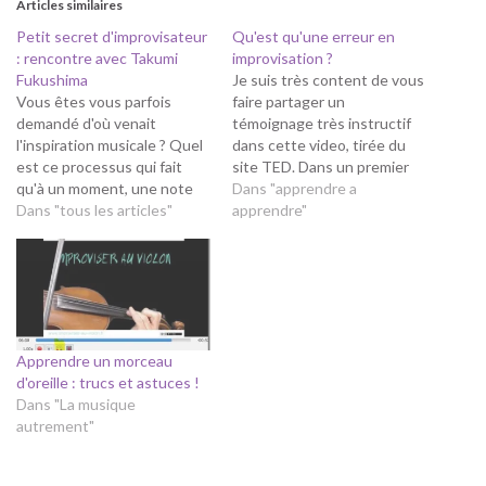
Articles similaires
Petit secret d'improvisateur
Qu'est qu'une erreur en
: rencontre avec Takumi
improvisation ?
Fukushima
Je suis très content de vous
Vous êtes vous parfois
faire partager un
demandé d'où venait
témoignage très instructif
l'inspiration musicale ? Quel
dans cette video, tirée du
est ce processus qui fait
site TED. Dans un premier
qu'à un moment, une note
temps, Les musiciens jouent
Dans "apprendre a
ou une mélodie vous vient ?
Dans "tous les articles"
.... et nous montrent que la
apprendre"
Le processus est complexe
notion "d'erreur" en
et mal connu, chaque artiste
improvisation est très
a sa "recette". . . Si nous n'y
différente de celle que nous
arrivons pas vraiment, n'est
utilisons d'ordinaire. En
ce pas…
effet, il y a…
Apprendre un morceau
d'oreille : trucs et astuces !
Dans "La musique
autrement"