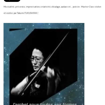
Musicalité, présence, improvisation, créativité, décalage, audace et… poésie : Master Class violon
et cordes par Takumi FUKUSHIMA !