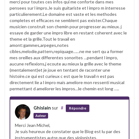
merci pour toutes ces infos qui me conforte dans mes
pensees sur l impro.Je suis guitariste et l impro m interresse
particulierement.Le domaine est vaste et les methodes
completes et efficaces ne semblent pas exister.Chaque
musicien construit son chemin pour progresser au mieux. j
essaye de garder une impro libre en restant coherent avec le
theme et la grille.Tout le travail en
amont:gammes,arpeges,notes
cibles,melodie,pattern,repiquage……ne me sert qu a former
mes oreilles aux differentes sonorites …pendant l impro,
aucune reflexions,j ecoute au mieux la grille avec le theme
(mentalement)et je joue en tentant de raconter une
histoire.ce qui est curieux c est que le travail n est pas
directement lie a l impro mais ameliore mon ressenti musical
permettant d ameliorer les impros…le chemin est long …..
Ghislain
sur
#
Répondre
Auteur
Merci Jean Michel,
Je suis heureux de constater que le Blog est lu par des
instrumentistes autre que des violonistes.