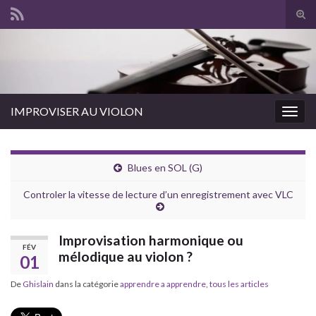
Tog
sear
for
IMPROVISER AU VIOLON
Togg
navig
Blues en SOL (G)
Controler la vitesse de lecture d’un enregistrement avec VLC
Improvisation harmonique ou
FÉV
mélodique au violon ?
01
De
Ghislain
dans la catégorie
apprendre a apprendre
,
tous les articles