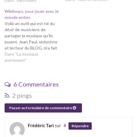
Dans "methodes"
ce que nous trouvons
Wikiloops, pour jouer avec le
intéressant ! C'est moi qui
monde entier.
joue, et même si ce n'est pas
Voilà un outil qui est né du
parfait, j'aime beaucoup ces
désir de musiciens de
petits bouts de musiques…
partager la musique qu’ils
jouent. Jean Paul, violoniste
et lecteur du BLOG, m’a fait
part de sa découverte de ce
Dans "La musique
site collaboratif, de son
autrement"
engouement! et a rédigé
l’article ci-dessous pour
vous. Merci Jean Paul ! A
6 Commentaires
propos…
2 pings
Passer au formulaire de commentaire
Frédéric Tari
sur
#
Répondre