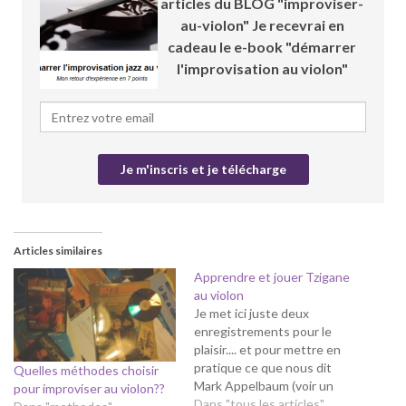
articles du BLOG "improviser-
au-violon" Je recevrai en
cadeau le e-book "démarrer
l'improvisation au violon"
Articles similaires
Apprendre et jouer Tzigane
au violon
Je met ici juste deux
enregistrements pour le
plaisir.... et pour mettre en
pratique ce que nous dit
Quelles méthodes choisir
Mark Appelbaum (voir un
pour improviser au violon??
précédent article) : jouons
Dans "tous les articles"