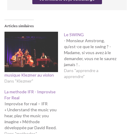
Articles similaires
Le SWING
- Monsieur Amstrong,
qu'est-ce que le swing ? -
Madame, si vous avez à le
demander, vous ne le saurez
jamais ! .
Propos attribué à Louis
Dans "apprendre a
musique Klezmer au violon
Armstrong. S'il est vrai que
apprendre"
Dans "Klezmer"
le Swing est un caractère
des musiques rythmiques
La methode IFR - Improvise
qui se vit, il est cependant
For Real
possible de tenter de…
Improvise for real – IFR
« Understand the music you
hear, play the music you
imagine » Méthode
développée par David Reed.
La présentation de la
Dans "methodes"