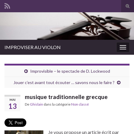
Tog
sear
for
IMPROVISER AU VIOLON
Togg
navig
Improvisible – le spectacle de D. Lockwood
Jouer c’est avant tout écouter … savons nous le faire ?
musique traditionnelle grecque
MAI
13
De
Ghislain
dans la catégorie
Non classé
Je vous propose un article écrit par