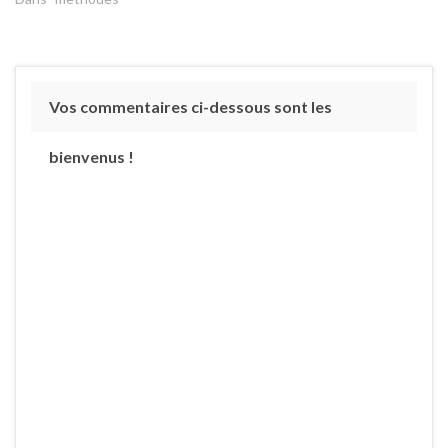
méthode IFR étant assez
longue, je l'ai séparée en
deux parties. Voici la
première. Préambule Il est
délicat de nommer
Vos commentaires ci-dessous sont les
« méthodes » des ouvrage
ou des DVD…
bienvenus !