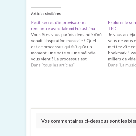
Articles similaires
Petit secret d'improvisateur :
Explorer le se
rencontre avec Takumi Fukushima
TED
Vous êtes vous parfois demandé d'où
Je vous ai déjà
venait l'inspiration musicale ? Quel
vous ne vous 
est ce processus qui fait qu'à un
mettez vite ce
moment, une note ou une mélodie
bookmark ! ww
vous vient ? Le processus est
milliers de vi
complexe et mal connu, chaque
Dans "tous les articles"
intéressantes 
Dans "La musi
artiste a sa "recette". . . Si nous n'y
disponibles à c
arrivons pas vraiment, n'est ce pas…
sélectionné p
qui m'ont…
Vos commentaires ci-dessous sont les bie