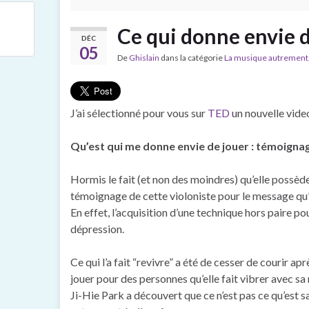
Ce qui donne envie d
DÉC
05
De
Ghislain
dans la catégorie
La musique autrement
J’ai sélectionné pour vous sur
TED
un nouvelle vide
Qu’est qui me donne envie de jouer : témoignag
Hormis le fait (et non des moindres) qu’elle possède 
témoignage de cette violoniste pour le message qu’e
En effet, l’acquisition d’une technique hors paire po
dépression.
Ce qui l’a fait “revivre” a été de cesser de courir ap
jouer pour des personnes qu’elle fait vibrer avec sa 
Ji-Hie Park a découvert que ce n’est pas ce qu’est sa