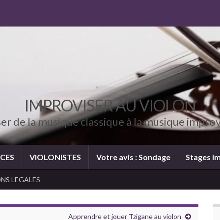
IMPROVISER AU VIOLON
er de la musique classique à la musique impro
CES
VIOLONISTES
Votre avis : Sondage
Stages im
NS LEGALES
Apprendre et jouer Tzigane au violon