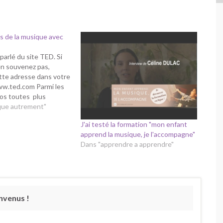
ns de la musique avec
 parlé du site TED. Si
en souvenez pas,
tte adresse dans votre
w.ted.com Parmi les
deos toutes plus
les une que les autres
que autrement"
ette adresse, j'en ai
J'ai testé la formation "mon enfant
our vous quelques une
apprend la musique, je l'accompagne"
Dans "apprendre a apprendre"
nvenus !