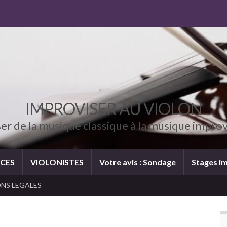
IMPROVISER AU VIOLON
er de la musique classique à la musique impro
CES
VIOLONISTES
Votre avis : Sondage
Stages im
NS LEGALES